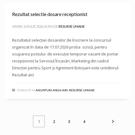
Rezultat selectie dosare receptionist
VINERI, 10 IULIE 2026
SCRIS DE
RESURSE UMANE
Rezultatul selecției dosarelor de înscriere la concursul
organizat în data de 17.07.2026 proba scrisă, pentru
ocuparea postului de execuție temporar vacant de portar
recepționist la Serviciul Încasări, Marketing din cadrul
Direcției pentru Sport și Agrement Botoșani este următorul:
Rezultat aici
PUBLICAT IN
ANUNTURI ANGAJARI
,
RESURSE UMANE
2
3
4
1