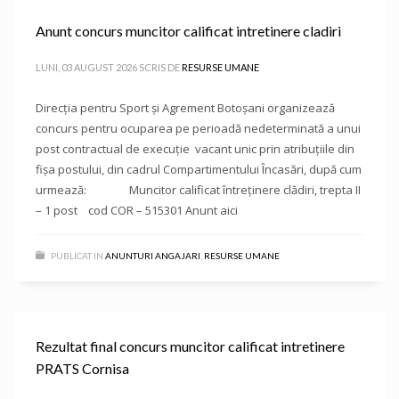
Anunt concurs muncitor calificat intretinere cladiri
LUNI, 03 AUGUST 2026
SCRIS DE
RESURSE UMANE
Direcţia pentru Sport și Agrement Botoşani organizează
concurs pentru ocuparea pe perioadă nedeterminată a unui
post contractual de execuție vacant unic prin atribuțiile din
fișa postului, din cadrul Compartimentului Încasări, după cum
urmează: Muncitor calificat întreținere clădiri, trepta II
– 1 post cod COR – 515301 Anunt aici
PUBLICAT IN
ANUNTURI ANGAJARI
,
RESURSE UMANE
Rezultat final concurs muncitor calificat intretinere
PRATS Cornisa