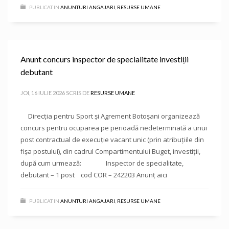
PUBLICAT IN
ANUNTURI ANGAJARI
,
RESURSE UMANE
Anunt concurs inspector de specialitate investiții
debutant
JOI, 16 IULIE 2026
SCRIS DE
RESURSE UMANE
Direcţia pentru Sport și Agrement Botoşani organizează
concurs pentru ocuparea pe perioadă nedeterminată a unui
post contractual de execuție vacant unic (prin atribuțiile din
fișa postului), din cadrul Compartimentului Buget, investiții,
după cum urmează: Inspector de specialitate,
debutant – 1 post cod COR – 242203 Anunț aici
PUBLICAT IN
ANUNTURI ANGAJARI
,
RESURSE UMANE