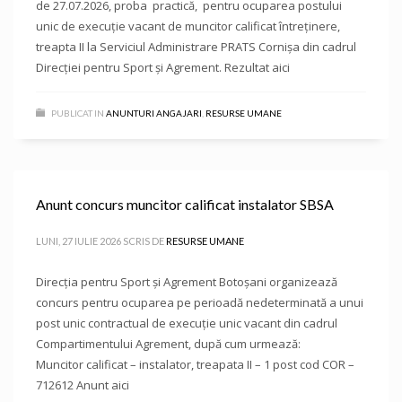
de 27.07.2026, proba practică, pentru ocuparea postului
unic de execuție vacant de muncitor calificat întreținere,
treapta II la Serviciul Administrare PRATS Cornișa din cadrul
Direcției pentru Sport și Agrement. Rezultat aici
PUBLICAT IN
ANUNTURI ANGAJARI
,
RESURSE UMANE
Anunt concurs muncitor calificat instalator SBSA
LUNI, 27 IULIE 2026
SCRIS DE
RESURSE UMANE
Direcţia pentru Sport și Agrement Botoşani organizează
concurs pentru ocuparea pe perioadă nedeterminată a unui
post unic contractual de execuție unic vacant din cadrul
Compartimentului Agrement, după cum urmează:
Muncitor calificat – instalator, treapata II – 1 post cod COR –
712612 Anunt aici