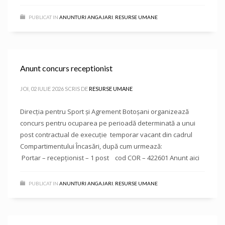
PUBLICAT IN
ANUNTURI ANGAJARI
,
RESURSE UMANE
Anunt concurs receptionist
JOI, 02 IULIE 2026
SCRIS DE
RESURSE UMANE
Direcţia pentru Sport și Agrement Botoşani organizează
concurs pentru ocuparea pe perioadă determinată a unui
post contractual de execuție temporar vacant din cadrul
Compartimentului Încasări, după cum urmează:
Portar – recepționist – 1 post cod COR – 422601 Anunt aici
PUBLICAT IN
ANUNTURI ANGAJARI
,
RESURSE UMANE