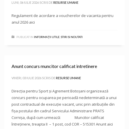
LUNI, 06 IULIE 2026
SCRIS DE
RESURSE UMANE
Regulament de acordare a voucherelor de vacanta pentru
anul 2026 aici
PUBLICAT IN
INFORMAȚII UTILE
,
STIRI SI NOUTATI
Anunt concurs muncitor calificat intretinere
VINERI, 03 IULIE 2026
SCRIS DE
RESURSE UMANE
Direcţia pentru Sport și Agrement Botoşani organizează
concurs pentru ocuparea pe perioadă nedeterminată a unui
post contractual de execuție vacant, unic prin atribuțiile din
fișa postului din cadrul Servicului Administrare PRATS
Cornișa, după cum urmează: Muncitor calificat
întreținere, treapta II – 1 post, cod COR – 515301 Anunt aici