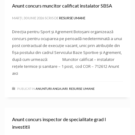
Anunt concurs muncitor calificat instalator SBSA
MARȚI, 30 IUNIE 2026
SCRIS DE
RESURSE UMANE
Direcţia pentru Sport și Agrement Botoşani organizează
concurs pentru ocuparea pe perioadă nedeterminată a unui
post contractual de execuție vacant, unic prin atribuțiile din
fișa postului din cadrul Servicului Baze Sportive și Agrement,
după cum urmează: Muncitor calificat – instalator
rețele termice și sanitare – 1 post, cod COR – 712612 Anunt
aici
PUBLICAT IN
ANUNTURI ANGAJARI
,
RESURSE UMANE
Anunt concurs inspector de specialitate grad I
investitii