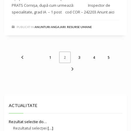
PRATS Cornișa, după cum urmează: Inspector de
specialitate, grad IA – 1 post cod COR – 242203 Anunt aici
PUBLICAT IN
ANUNTURI ANGAJARI
,
RESURSE UMANE
1
3
4
5
2
ACTUALITATE
Rezultat selectie do…
Rezultatul selecției
[…]