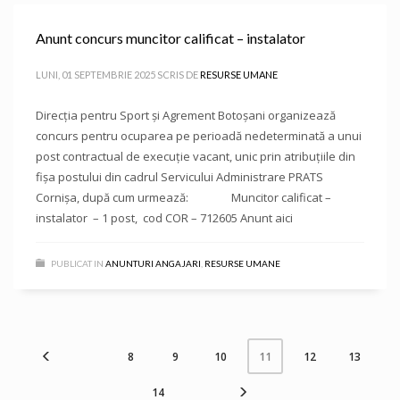
Anunt concurs muncitor calificat – instalator
LUNI, 01 SEPTEMBRIE 2025
SCRIS DE
RESURSE UMANE
Direcţia pentru Sport și Agrement Botoşani organizează
concurs pentru ocuparea pe perioadă nedeterminată a unui
post contractual de execuție vacant, unic prin atribuțiile din
fișa postului din cadrul Servicului Administrare PRATS
Cornișa, după cum urmează: Muncitor calificat –
instalator – 1 post, cod COR – 712605 Anunt aici
PUBLICAT IN
ANUNTURI ANGAJARI
,
RESURSE UMANE
8
9
10
12
13
11
14