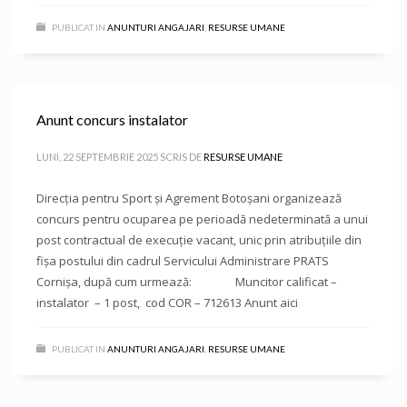
PUBLICAT IN
ANUNTURI ANGAJARI
,
RESURSE UMANE
Anunt concurs instalator
LUNI, 22 SEPTEMBRIE 2025
SCRIS DE
RESURSE UMANE
Direcţia pentru Sport și Agrement Botoşani organizează
concurs pentru ocuparea pe perioadă nedeterminată a unui
post contractual de execuție vacant, unic prin atribuțiile din
fișa postului din cadrul Servicului Administrare PRATS
Cornișa, după cum urmează: Muncitor calificat –
instalator – 1 post, cod COR – 712613 Anunt aici
PUBLICAT IN
ANUNTURI ANGAJARI
,
RESURSE UMANE