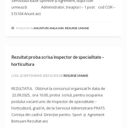
Serviciului Baze Sportive și Agrement, după cum
urmează: Administrator, treapta I – 1 post cod COR –
515104 Anunt aici
PUBLICAT IN
ANUNTURI ANGAJARI
,
RESURSE UMANE
Rezultat proba scrisa inspector de specialitate –
horticultura
LUNI, 22 SEPTEMBRIE 2025
SCRIS DE
RESURSE UMANE
REZULTATUL Obținut la concursul organizat în data de
22.09.2025, ora 10.00, proba scrisă, pentru ocuparea
postului vacant unic de Inspector de specialitate –
horticultură, grad IA, de la Serviciul Administrare PRATS
Cornișa din cadrul Direcției pentru Sport și Agrement
Botoșani Rezultat aici