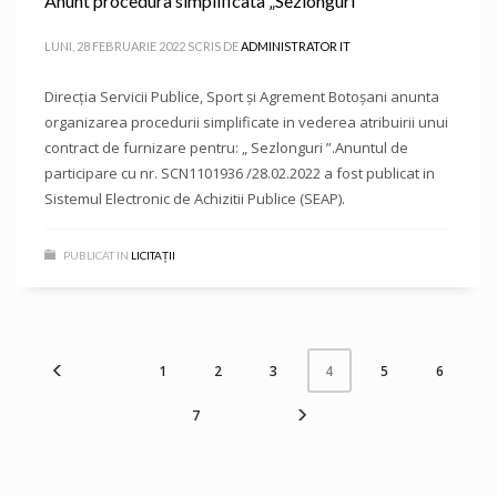
Anunt procedura simplificata „Sezlonguri”
LUNI, 28 FEBRUARIE 2022
SCRIS DE
ADMINISTRATOR IT
Direcţia Servicii Publice, Sport şi Agrement Botoşani anunta
organizarea procedurii simplificate in vederea atribuirii unui
contract de furnizare pentru: „ Sezlonguri ”.Anuntul de
participare cu nr. SCN1101936 /28.02.2022 a fost publicat in
Sistemul Electronic de Achizitii Publice (SEAP).
PUBLICAT IN
LICITAȚII
1
2
3
5
6
4
7