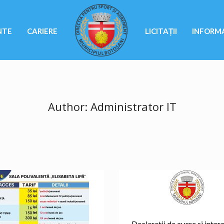
NTE
CARIERE
LICITAȚII
INFORMA
Author:
Administrator IT
Declaratii de avere si inter