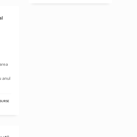
al
barea
u anul
SURSE