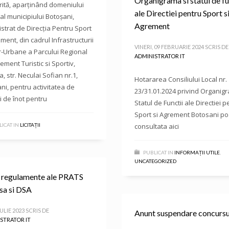
Organigrama si statul de fu
ită, aparținând domeniului
ale Directiei pentru Sport s
 al municipiului Botoșani,
Agrement
strat de Direcția Pentru Sport
ement, din cadrul Infrastructurii
VINERI, 09 FEBRUARIE 2024
SCRIS DE
ar-Urbane a Parcului Regional
ADMINISTRATOR IT
ement Turistic si Sportiv,
a, str. Neculai Sofian nr.1,
Hotararea Consiliului Local nr.
ni, pentru activitatea de
23/31.01.2024 privind Organigr
i de înot pentru
Statul de Functii ale Directiei p
Sport si Agrement Botosani poa
ICAT IN
LICITAȚII
consultata aici
PUBLICAT IN
INFORMAȚII UTILE
,
UNCATEGORIZED
 regulamente ale PRATS
sa si DSA
IULIE 2023
SCRIS DE
Anunt suspendare concursu
STRATOR IT