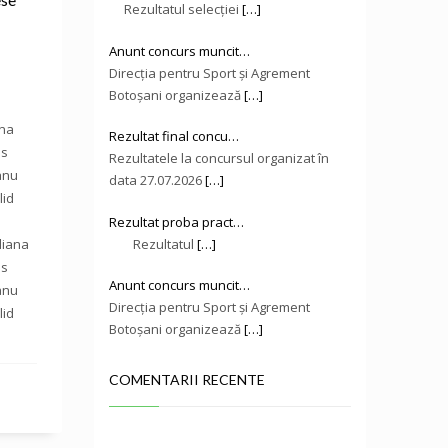
Rezultatul selecției
[…]
Anunt concurs muncit…
Direcţia pentru Sport și Agrement
Botoşani organizează
[…]
ana
Rezultat final concu…
as
Rezultatele la concursul organizat în
anu
data 27.07.2026
[…]
lid
n
Rezultat proba pract…
Rezultatul
[…]
iliana
as
Anunt concurs muncit…
anu
Direcţia pentru Sport și Agrement
lid
Botoşani organizează
[…]
n
COMENTARII RECENTE