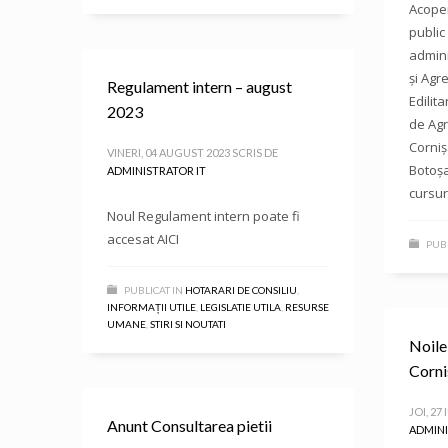
Acoper
public
admini
și Agr
Regulament intern – august
Edilit
2023
de Agr
Corniș
VINERI, 04 AUGUST 2023
SCRIS DE
Botoșa
ADMINISTRATOR IT
cursur
Noul Regulament intern poate fi
accesat AICI
PUBL
PUBLICAT IN
HOTARARI DE CONSILIU
,
INFORMAȚII UTILE
,
LEGISLATIE UTILA
,
RESURSE
UMANE
,
STIRI SI NOUTATI
Noile
Corni
JOI, 27 
Anunt Consultarea pietii
ADMINI