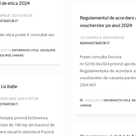
 de etica 2024
 APRILIE 2024
SCRIS DE
Regulamentul de acordare 
STRATOR IT
voucherelor pe anul 2024
de etica poate fi consultat aici
JOI, 04 APRILIE 2024
SCRIS DE
ADMINISTRATOR IT
ICAT IN
INFORMAȚII UTILE
,
LEGISLATIE
ESURSE UMANE
Puteti consulta Decizia
nr.52/03.04.2024 privind apro
Regulamentului de acordare a
voucherelor de vacanta pentr
2024 AICI
Licitație
 FEBRUARIE 2024
SCRIS DE
PUBLICAT IN
INFORMAȚII UTILE
,
RE
STRATOR IT
UMANE
licitație privind închirierea
eței de 100 mp din bazinul de
nt situat în obiectivul Piscină