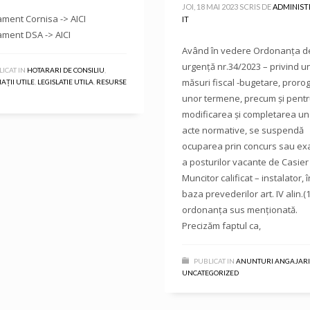
JOI, 18 MAI 2023
SCRIS DE
ADMINIST
ment Cornisa -> AICI
IT
ment DSA -> AICI
Având în vedere Ordonanța d
urgență nr.34/2023 – privind u
ICAT IN
HOTARARI DE CONSILIU
,
măsuri fiscal -bugetare, proro
ȚII UTILE
,
LEGISLATIE UTILA
,
RESURSE
unor termene, precum și pent
modificarea și completarea un
acte normative, se suspendă
ocuparea prin concurs sau e
a posturilor vacante de Casier 
Muncitor calificat – instalator, î
baza prevederilor art. IV alin.(1
ordonanța sus menționată.
Precizăm faptul ca,
PUBLICAT IN
ANUNTURI ANGAJARI
UNCATEGORIZED