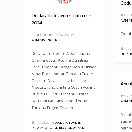
Codul
Declaratii de avere si interese
JOI, 18
ADMINI
2024
Codul 
LUNI, 01 IULIE 2024
SCRIS DE
ADMINISTRATOR IT
PUBL
Declaratii de avere Albota Liliana
UTILA
,
R
Cristina Costîn Aculina Dumitras
Ovidiu Mocanu Farago Danut Nitisor
Mihai Poclid Adrian Turcanu Eugen-
Cristian Declaratii de interese
Anunț 
Albota Liliana Cristina Costîn Aculina
Dumitras Ovidiu Mocanu Farago
JOI, 22
Danut Nitisor Mihai Poclid Adrian
ADMINI
Turcanu Eugen-Cristian
Anunț 
supraf
PUBLICAT IN
DECLARATII AVERE
,
agreme
INFORMAȚII UTILE
,
RESURSE UMANE