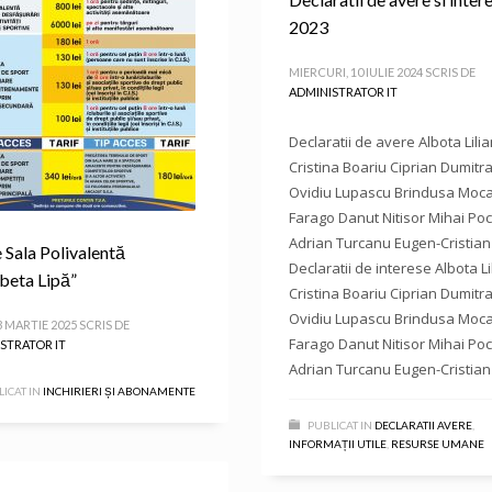
2023
MIERCURI, 10 IULIE 2024
SCRIS DE
ADMINISTRATOR IT
Declaratii de avere Albota Lili
Cristina Boariu Ciprian Dumitr
Ovidiu Lupascu Brindusa Moc
Farago Danut Nitisor Mihai Poc
Adrian Turcanu Eugen-Cristia
e Sala Polivalentă
Declaratii de interese Albota L
abeta Lipă”
Cristina Boariu Ciprian Dumitr
Ovidiu Lupascu Brindusa Moc
3 MARTIE 2025
SCRIS DE
Farago Danut Nitisor Mihai Poc
STRATOR IT
Adrian Turcanu Eugen-Cristia
ICAT IN
INCHIRIERI ȘI ABONAMENTE
PUBLICAT IN
DECLARATII AVERE
,
INFORMAȚII UTILE
,
RESURSE UMANE