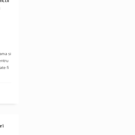
nctii
i
ama si
entru
te fi
ri