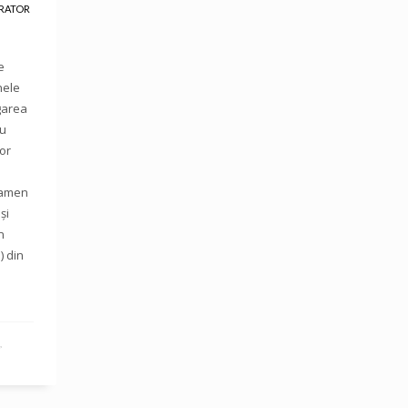
RATOR
e
nele
garea
ru
or
xamen
și
n
) din
,