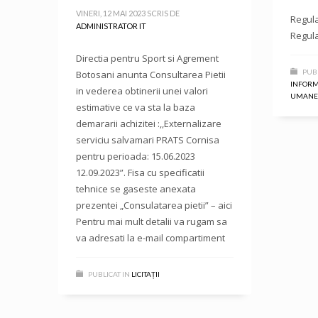
VINERI, 12 MAI 2023
SCRIS DE
Regula
ADMINISTRATOR IT
Regula
Directia pentru Sport si Agrement
PUBL
Botosani anunta Consultarea Pietii
INFORMA
in vederea obtinerii unei valori
UMANE
estimative ce va sta la baza
demararii achizitei :,,Externalizare
serviciu salvamari PRATS Cornisa
pentru perioada: 15.06.2023
12.09.2023”. Fisa cu specificatii
tehnice se gaseste anexata
prezentei „Consulatarea pietii” – aici
Pentru mai mult detalii va rugam sa
va adresati la e-mail compartiment
PUBLICAT IN
LICITAȚII