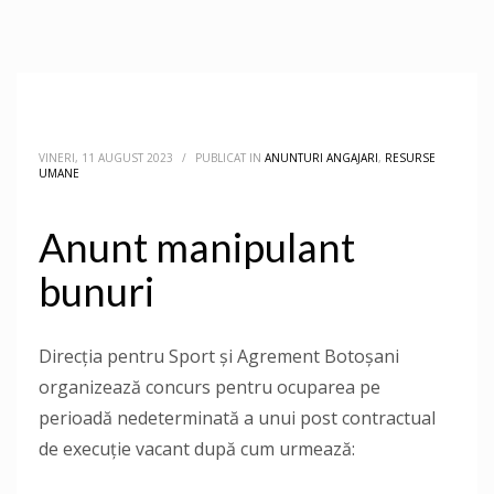
VINERI, 11 AUGUST 2023
/
PUBLICAT IN
ANUNTURI ANGAJARI
,
RESURSE
UMANE
Anunt manipulant
bunuri
Direcţia pentru Sport și Agrement Botoşani
organizează concurs pentru ocuparea pe
perioadă nedeterminată a unui post contractual
de execuție vacant după cum urmează: