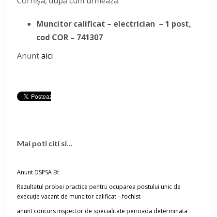
Cornișa, după cum urmează:
Muncitor calificat – electrician
– 1 post,
cod COR – 741307
Anunt
aici
Mai poti citi si...
Anunt DSPSA Bt
Rezultatul probei practice pentru ocuparea postului unic de
execuție vacant de muncitor calificat – fochist
anunt concurs inspector de specialitate perioada determinata