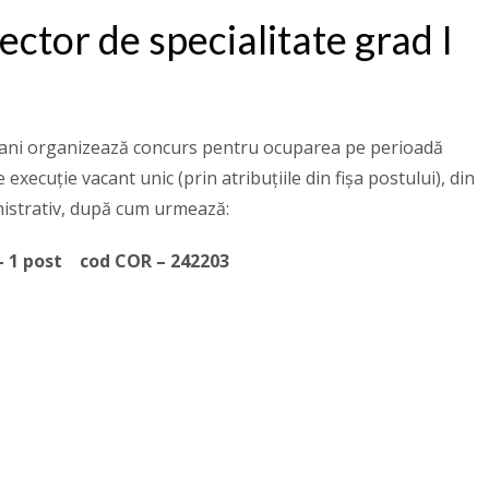
ctor de specialitate grad I
şani organizează concurs pentru ocuparea pe perioadă
xecuție vacant unic (prin atribuțiile din fișa postului), din
Administrativ, după cum urmează:
 1 post cod COR – 242203