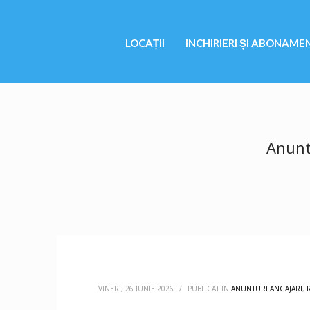
LOCAȚII
INCHIRIERI ȘI ABONAME
Anunt 
VINERI, 26 IUNIE 2026
/
PUBLICAT IN
ANUNTURI ANGAJARI
,