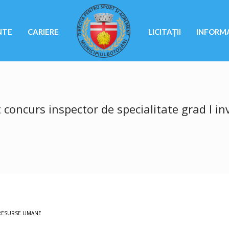
NTE
CARIERE
LICITAȚII
INFORMA
concurs inspector de specialitate grad I inv
RESURSE UMANE