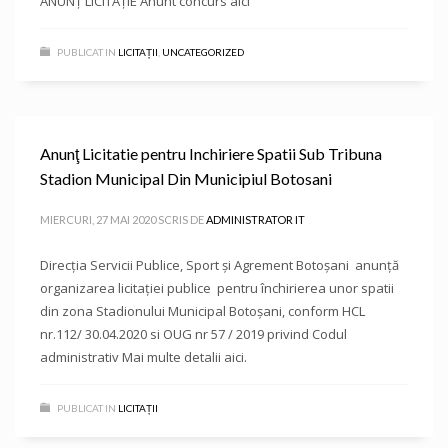
ANUNȚ LICITAȚIE Anunt concurs aici
PUBLICAT IN
LICITAȚII
,
UNCATEGORIZED
Anunţ Licitatie pentru Inchiriere Spatii Sub Tribuna
Stadion Municipal Din Municipiul Botosani
MIERCURI, 27 MAI 2020
SCRIS DE
ADMINISTRATOR IT
Direcţia Servicii Publice, Sport şi Agrement Botoşani anunţă
organizarea licitaţiei publice pentru închirierea unor spatii
din zona Stadionului Municipal Botoşani, conform HCL
nr.112/ 30.04.2020 si OUG nr 57 / 2019 privind Codul
administrativ Mai multe detalii aici.
PUBLICAT IN
LICITAȚII