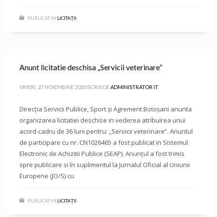
PUBLICAT IN
LICITAȚII
Anunt licitatie deschisa „Servicii veterinare”
VINERI, 27 NOIEMBRIE 2020
SCRIS DE
ADMINISTRATOR IT
Direcţia Servicii Publice, Sport şi Agrement Botoşani anunta
organizarea licitatiei deschise in vederea atribuirea unui
acord-cadru de 36 luni pentru: „Servicii veterinare”. Anuntul
de participare cu nr. CN1026465 a fost publicat in Sistemul
Electronic de Achizitii Publice (SEAP). Anunțul a fost trimis
spre publicare si în suplimentul la Jurnalul Oficial al Uniunii
Europene (JO/S) cu
PUBLICAT IN
LICITAȚII