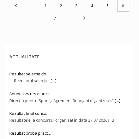
1
2
3
4
5
6
7
ACTUALITATE
Rezultat selectie do…
Rezultatul selecției
[…]
Anunt concurs muncit…
Direcţia pentru Sport și Agrement Botoşani organizează
[…]
Rezultat final concu…
Rezultatele la concursul organizat în data 27.07.2026
[…]
Rezultat proba pract…