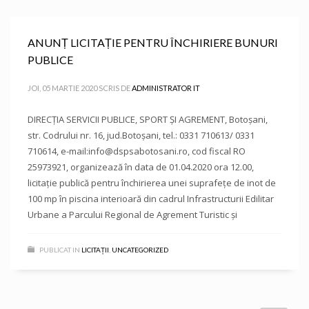
ANUNȚ LICITAȚIE PENTRU ÎNCHIRIERE BUNURI
PUBLICE
JOI, 05 MARTIE 2020
SCRIS DE
ADMINISTRATOR IT
DIRECȚIA SERVICII PUBLICE, SPORT ȘI AGREMENT, Botoşani,
str. Codrului nr. 16, jud.Botoșani, tel.: 0331 710613/ 0331
710614, e-mail:info@dspsabotosani.ro, cod fiscal RO
25973921, organizează în data de 01.04.2020 ora 12.00,
licitaţie publică pentru închirierea unei suprafețe de inot de
100 mp în piscina interioară din cadrul Infrastructurii Edilitar
Urbane a Parcului Regional de Agrement Turistic și
PUBLICAT IN
LICITAȚII
,
UNCATEGORIZED