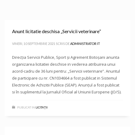
Anunt licitatie deschisa „Servicii veterinare”
VINERI, 10 SEPTEMBRIE 2021
SCRIS DE
ADMINISTRATOR IT
Direcţia Servicii Publice, Sport şi Agrement Botoşani anunta
organizarea licitatiei deschise in vederea atribuirea unui
acord-cadru de 36 luni pentru: „Servicii veterinare”. Anuntul
de participare cu nr. CN1034664 a fost publicat in Sistemul
Electronic de Achizitii Publice (SEAP). Anunțul a fost publicat
si în suplimentul la Jurnalul Oficial al Uniunii Europene (JO/S).
PUBLICAT IN
LICITAȚII