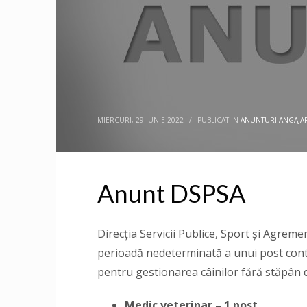
MIERCURI, 29 IUNIE 2022
/
PUBLICAT IN
ANUNTURI ANGAJAR
Anunt DSPSA
Direcţia Servicii Publice, Sport și Agre
perioadă nedeterminată a unui post contr
pentru gestionarea câinilor fără stăpân
Medic veterinar – 1 post