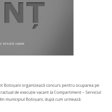
I
,
RESURSE UMANE
ment Botoşani organizează concurs pentru ocuparea pe
actual de execuție vacant la Compartiment – Serviciul
 din municipiul Botoșani, după cum urmează: