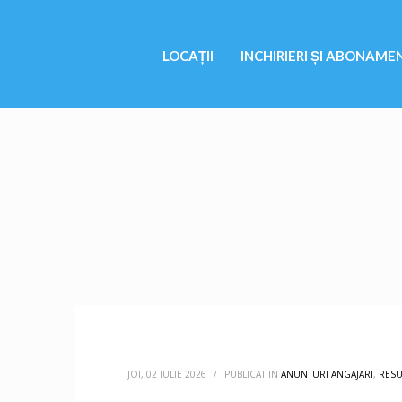
LOCAȚII
INCHIRIERI ȘI ABONAME
JOI, 02 IULIE 2026
/
PUBLICAT IN
ANUNTURI ANGAJARI
,
RES