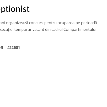
ptionist
şani organizează concurs pentru ocuparea pe perioadă
execuție temporar vacant din cadrul Compartimentului
OR – 422601