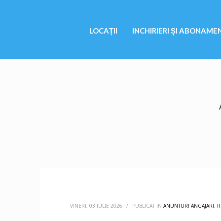
LOCAȚII
INCHIRIERI ȘI ABONAME
VINERI, 03 IULIE 2026
/
PUBLICAT IN
ANUNTURI ANGAJARI
,
R