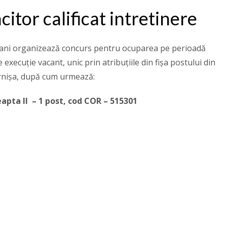
tor calificat intretinere
şani organizează concurs pentru ocuparea pe perioadă
xecuție vacant, unic prin atribuțiile din fișa postului din
TS Cornișa, după cum urmează:
eapta II
– 1 post,
cod COR – 515301