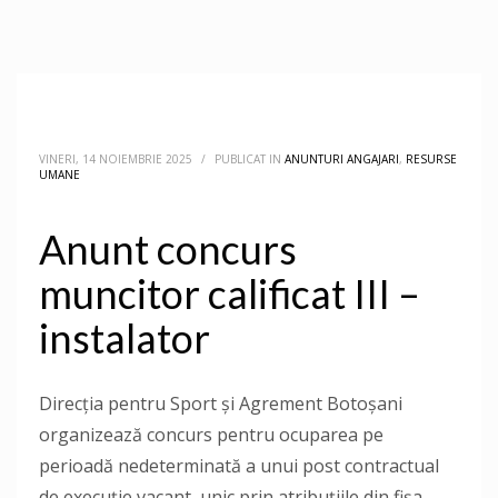
VINERI, 14 NOIEMBRIE 2025
/
PUBLICAT IN
ANUNTURI ANGAJARI
,
RESURSE
UMANE
Anunt concurs
muncitor calificat III –
instalator
Direcţia pentru Sport și Agrement Botoşani
organizează concurs pentru ocuparea pe
perioadă nedeterminată a unui post contractual
de execuție vacant, unic prin atribuțiile din fișa