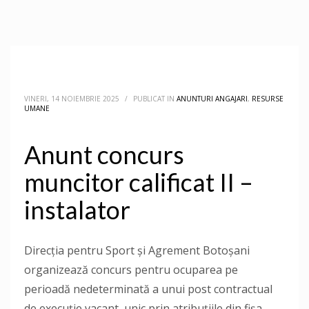
VINERI, 14 NOIEMBRIE 2025
/
PUBLICAT IN
ANUNTURI ANGAJARI
,
RESURSE
UMANE
Anunt concurs
muncitor calificat II –
instalator
Direcţia pentru Sport și Agrement Botoşani
organizează concurs pentru ocuparea pe
perioadă nedeterminată a unui post contractual
de execuție vacant, unic prin atribuțiile din fișa