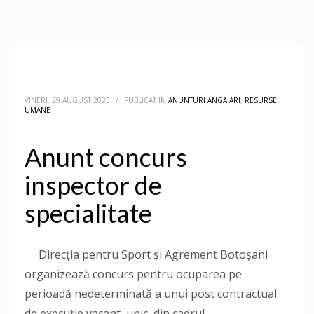
VINERI, 29 AUGUST 2025
/
PUBLICAT IN
ANUNTURI ANGAJARI
,
RESURSE
UMANE
Anunt concurs
inspector de
specialitate
Direcţia pentru Sport și Agrement Botoşani
organizează concurs pentru ocuparea pe
perioadă nedeterminată a unui post contractual
de execuție vacant, unic, din cadrul