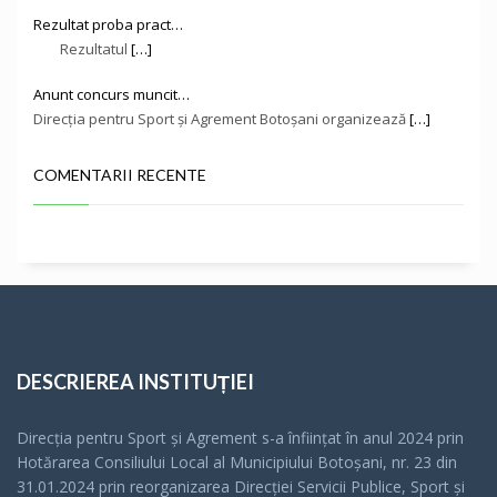
Rezultat proba pract…
Rezultatul
[…]
Anunt concurs muncit…
Direcţia pentru Sport și Agrement Botoşani organizează
[…]
COMENTARII RECENTE
DESCRIEREA INSTITUȚIEI
Direcția pentru Sport și Agrement s-a înfiinţat în anul 2024 prin
Hotărarea Consiliului Local al Municipiului Botoșani, nr. 23 din
31.01.2024 prin reorganizarea Direcției Servicii Publice, Sport și