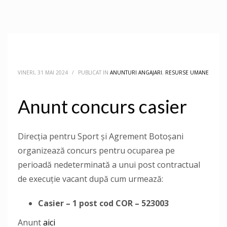
VINERI, 31 MAI 2024
/
PUBLICAT IN
ANUNTURI ANGAJARI
,
RESURSE UMANE
Anunt concurs casier
Direcţia pentru Sport și Agrement Botoşani
organizează concurs pentru ocuparea pe
perioadă nedeterminată a unui post contractual
de execuție vacant după cum urmează:
Casier
– 1 post cod COR – 523003
Anunt
aici