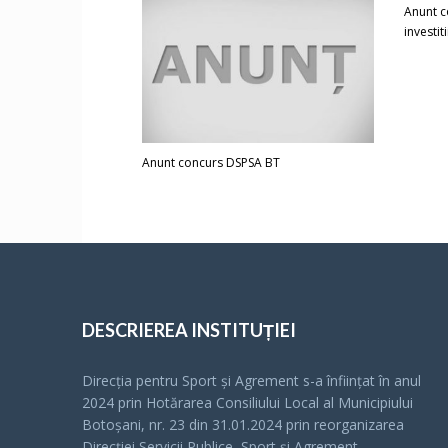
Anunt c
investiti
Anunt concurs DSPSA BT
DESCRIEREA INSTITUȚIEI
Direcția pentru Sport și Agrement s-a înfiinţat în anul
2024 prin Hotărarea Consiliului Local al Municipiului
Botoșani, nr. 23 din 31.01.2024 prin reorganizarea
Direcției Servicii Publice, Sport și Agrement