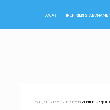
LOCAȚII
INCHIRIERI ȘI ABONAME
MARȚI, 04 IUNIE 2024
/
PUBLICAT IN
ANUNTURI ANGAJARI
,
R