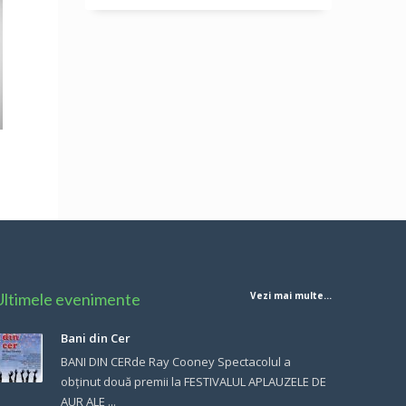
Ultimele evenimente
Vezi mai multe...
Bani din Cer
BANI DIN CERde Ray Cooney Spectacolul a
obținut două premii la FESTIVALUL APLAUZELE DE
AUR ALE ...