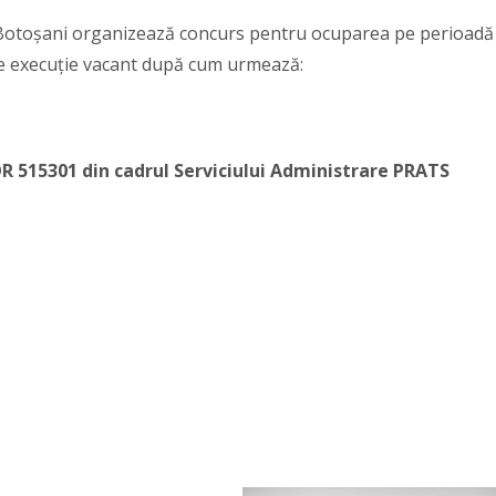
toşani organizează concurs pentru ocuparea pe perioadă
e execuție vacant după cum urmează:
COR 515301
din cadrul Serviciului Administrare PRATS